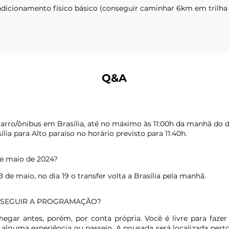
cionamento físico básico (conseguir caminhar 6km em trilha 
Q&A
arro/ônibus em Brasília, até no máximo às 11:00h da manhã do d
lia para Alto paraíso no horário previsto para 11:40h.
e maio de 2024?
8 de maio, no dia 19 o transfer volta a Brasília pela manhã.
O SEGUIR A PROGRAMAÇÃO?
egar antes, porém, por conta própria. Você é livre para fazer
guma experiência ou passeio. A pousada será localizada perto 