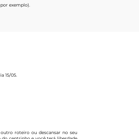
por exemplo).
ia 15/05.
 outro roteiro ou descansar no seu
do centrinho e você terá liberdade