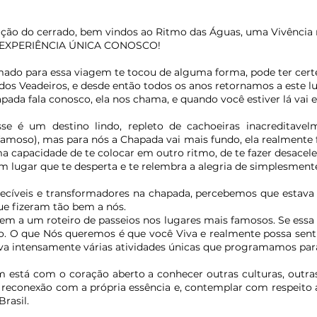
ação do cerrado, bem vindos ao Ritmo das Águas, uma Vivência 
 EXPERIÊNCIA ÚNICA CONOSCO!
ado para essa viagem te tocou de alguma forma, pode ter certe
os Veadeiros, e desde então todos os anos retornamos a este l
ada fala conosco, ela nos chama, e quando você estiver lá vai 
se é um destino lindo, repleto de cachoeiras inacreditave
famoso), mas para nós a Chapada vai mais fundo, ela realmente
a capacidade de te colocar em outro ritmo, de te fazer desacele
 lugar que te desperta e te relembra a alegria de simplesmente 
uecíveis e transformadores na chapada, percebemos que estava 
que fizeram tão bem a nós.
m a um roteiro de passeios nos lugares mais famosos. Se essa
o. O que Nós queremos é que você Viva e realmente possa senti
iva intensamente várias atividades únicas que programamos par
 está com o coração aberto a conhecer outras culturas, outras 
de reconexão com a própria essência e, contemplar com respeito a
rasil.