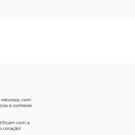
m natureza, com
cias e conhecer
ntificam com a
 o coração!