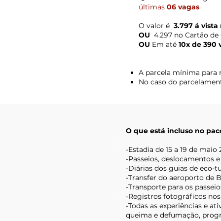
últimas
06 vagas
O valor é
3.797 á vista
OU
4.297 no Cartão de 
OU
Em até
10x de 390 
A parcela mínima para r
No caso do parcelamento
O que está incluso no pac
-Estadia de 15 a 19 de mai
-Passeios, deslocamentos e 
-Diárias dos guias de eco-t
-Transfer do aeroporto de Br
-Transporte para os passeio
-Registros fotográficos no
-Todas as experiências e at
queima e defumação, prog