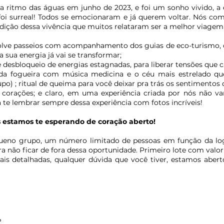
ia ritmo das águas em junho de 2023, e foi um sonho vivido
foi surreal! Todos se emocionaram e já querem voltar. Nós co
dição dessa vivência que muitos relataram ser a melhor viagem 
olve passeios com acompanhamento dos guias de eco-turismo, 
sua energia já vai se transformar;
 desbloqueio de energias estagnadas, para liberar tensões que
e da fogueira com música medicina e o céu mais estrelado que
o) ; ritual de queima para você deixar pra trás os sentimentos
corações; e claro, em uma experiência criada por nós não v
a te lembrar sempre dessa experiência com fotos incríveis!
ós estamos te esperando de coração aberto!
ueno grupo, um número limitado de pessoas em função da lo
ra não ficar de fora dessa oportunidade. Primeiro lote com valo
is detalhadas, qualquer dúvida que você tiver, estamos abert
?