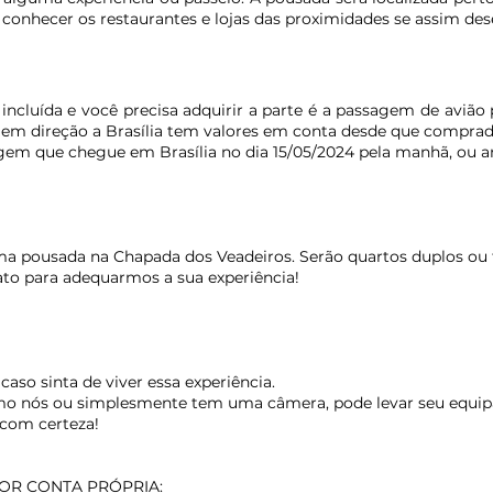
conhecer os restaurantes e lojas das proximidades se assim dese
ncluída e você precisa adquirir a parte é a passagem de avião p
al em direção a Brasília tem valores em conta desde que compr
que chegue em Brasília no dia 15/05/2024 pela manhã, ou ant
ma pousada n
a Chapada dos Veadeiros. Serão quartos duplos ou t
to para adequarmos a sua experiência!
aso sinta de viver essa experiência.
como nós ou simplesmente tem uma câmera, pode levar seu equi
s com certeza!
POR CONTA PRÓPRIA: