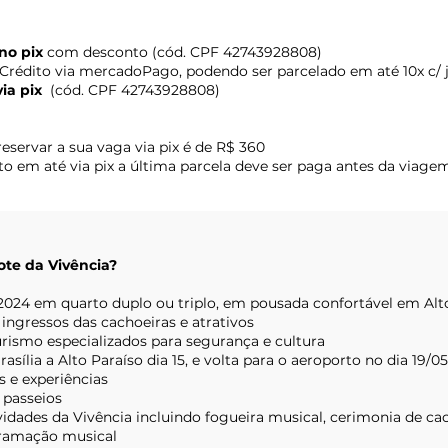
 no pix
com desconto (cód. CPF 42743928808)
Crédito via mercadoPago, podendo ser parcelado em até 10x c/ 
via pix
(cód. CPF 42743928808)
eservar a sua vaga via pix é de R$ 360
 em até via pix a última parcela deve ser paga antes da viagem 
ote da Vivência?
o 2024 em quarto duplo ou triplo, em pousada
confortável
em Alt
ingressos das cachoeiras e atrativos
urismo especializados para segurança e cultura
asília a Alto Paraíso dia 15, e volta para o aeroporto no dia 19/05
s e experiências
s passeios
ividades da Vivência incluindo fogueira musical, cerimonia de cac
ramação musical