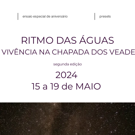
ensaio especial de aniversário
presets
RITMO DAS ÁGUAS
 VIVÊNCIA NA CHAPADA DOS VEADE
segunda ed
içã
o
2024
15 a 19 de MA
I
O