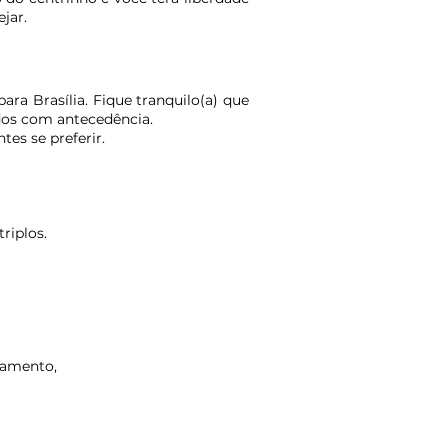
jar.
ara Brasília. Fique tranquilo(a) que
ados com antecedência.
es se preferir.
riplos.
pamento,