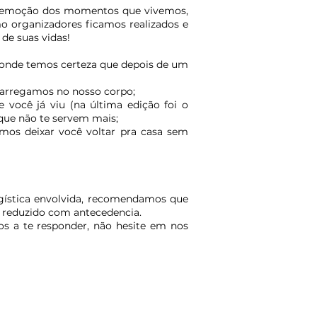
, a emoção dos momentos que vivemos,
mo organizadores ficamos realizados e
de suas vidas!
onde temos certeza que depois de um
 carregamos no nosso corpo;
 você já viu (na última edição foi o
 que não te servem mais;
amos deixar você voltar pra casa sem
gística envolvida, recomendamos que
r reduzido com antecedencia.
os a te responder, não hesite em nos