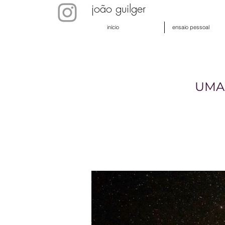
joão guilger
início
ensaio pessoal
UMA